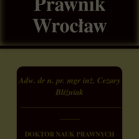
Prawnik
Wrocław
Adw. dr n. pr. mgr inż. Cezary
Bliźniak
_________________________
_____
DOKTOR NAUK PRAWNYCH