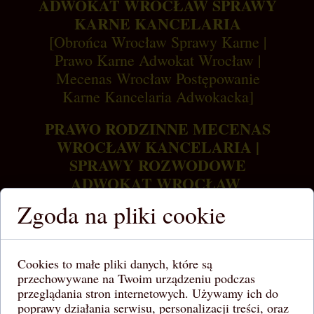
ADWOKAT WROCŁAW SPRAWY
KARNE KANCELARIA
[Obrońca Wrocław Sprawy Karne |
Prawo Karne Adwokat Wrocław |
Mecenas Wrocław Postępowanie
Karne Kancelaria Adwokacka]
PRAWO RODZINNE MECENAS
WROCŁAW KANCELARIA |
SPRAWY ROZWODOWE
ADWOKAT WROCŁAW
[Rozwody Adwokat Wrocław
Zgoda na pliki cookie
Kancelaria Adwokacka |
Alimenty
Kancelaria Prawna Wrocław]
Cookies to małe pliki danych, które są
UMOWY KANCELARIA
przechowywane na Twoim urządzeniu podczas
PRAWNA WROCŁAW ADWOKAT
przeglądania stron internetowych. Używamy ich do
poprawy działania serwisu, personalizacji treści, oraz
[Adwokat Wrocław Umowy |