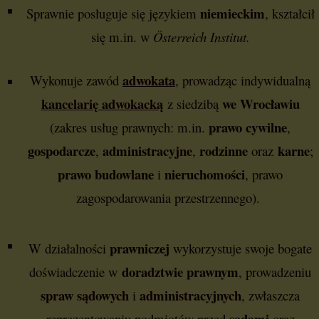
niemieckim
Sprawnie posługuje się językiem
, kształcił
się m.in. w
Österreich Institut.
adwokata
Wykonuje zawód
, prowadząc indywidualną
kancelarię adwokacką
we
Wrocławiu
z siedzibą
prawo cywilne
(zakres usług prawnych: m.in.
,
gospodarcze
administracyjne
rodzinne
karne
,
,
oraz
;
prawo budowlane
nieruchomości
i
, prawo
zagospodarowania przestrzennego).
prawniczej
W działalności
wykorzystuje swoje bogate
doradztwie prawnym
doświadczenie w
, prowadzeniu
spraw sądowych
administracyjnych
i
, zwłaszcza
sądami
reprezentowaniu podmiotów przed
oraz