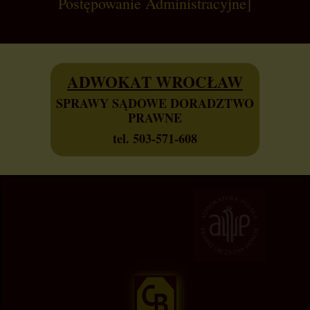
Postępowanie Administracyjne]
ADWOKAT WROCŁAW
SPRAWY SĄDOWE DORADZTWO
PRAWNE
tel. 503-571-608