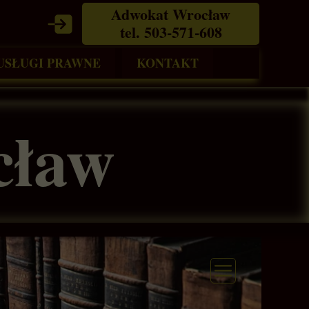
Adwokat Wrocław
tel. 503-571-608
USŁUGI PRAWNE
KONTAKT
chomości
Sprawy karne
Wrocław
cław
Sprawy cywilne
ego
Sprawy administracyjne
Sprawy budowlane
Prawo nieruchomości
Sprawy rodzinne
Prawo gospodarcze
Sprawy sądowe