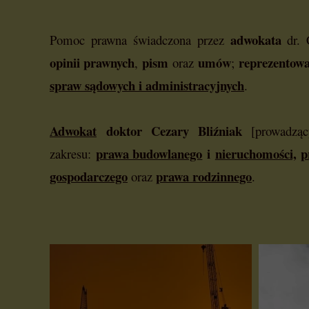
adwokata
Pomoc prawna świadczona przez
dr.
opinii prawnych
pism
umów
reprezentow
,
oraz
;
spraw
sądowych i administracyjnych
.
Adwokat
doktor Cezary Bliźniak
[prowadz
prawa budowlanego
i
nieruchomości,
p
zakresu:
gospodarczego
prawa rodzinnego
oraz
.