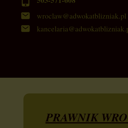
503-571-608
wroclaw@adwokatblizniak.pl
kancelaria@adwokatblizniak.
PRAWNIK WROCŁ