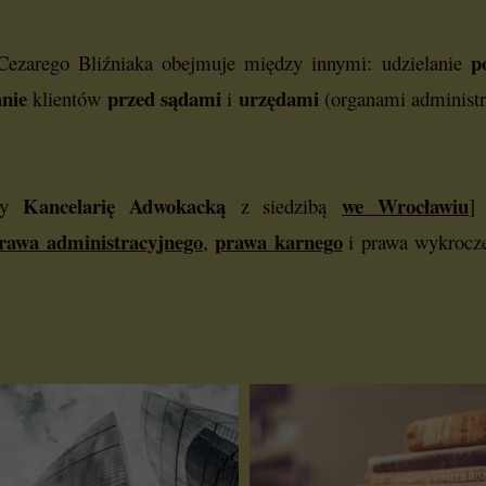
p
 Cezarego Bliźniaka obejmuje między innymi: udzielanie
anie
przed
sądami
urzędami
klientów
i
(organami administr
Kancelarię Adwokacką
we Wrocławiu
ący
z siedzibą
]
rawa administracyjnego
prawa karnego
,
i prawa wykrocze