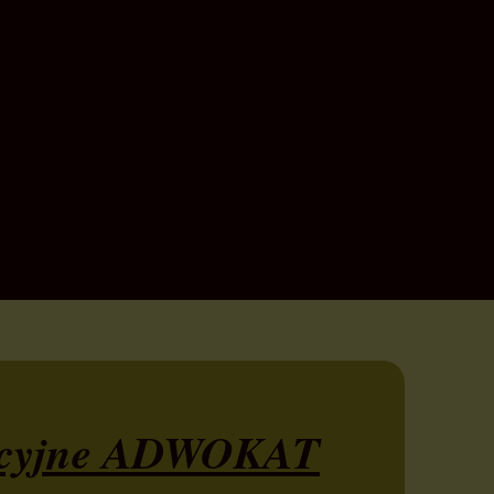
yjne
ADWOKAT