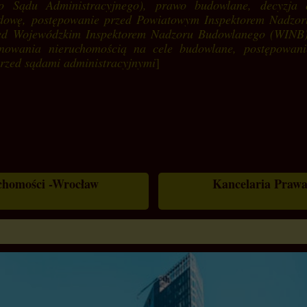
o Sądu Administracyjnego), prawo budowlane, decyzja 
dowę, postępowanie przed Powiatowym Inspektorem Nadzor
ed Wojewódzkim Inspektorem Nadzoru Budowlanego (WINB)
nowania nieruchomością na cele budowlane,
postępowani
przed sądami administracyjnymi
]
uchomości -Wrocław
Kancelaria Prawa