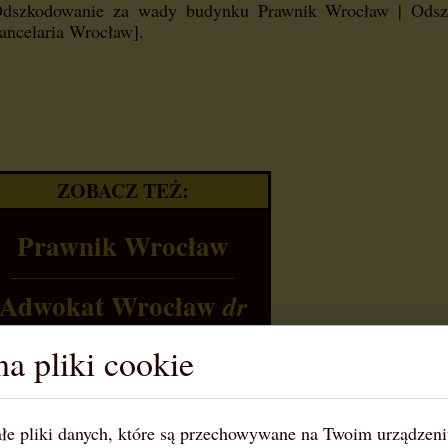
Odszkodowanie za wady budynku Prawnik Wrocław | Odsz
ancelaria Wrocław].
ZOBACZ TEŻ:
Prawnik Wrocław
____________________________
Adwokat Wrocław
dr
Cezary Bliźniak
a pliki cookie
łe pliki danych, które są przechowywane na Twoim urządzen