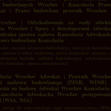
budowlanych Wrocław | Kancelaria Praw
at | Prawo budowlane prawnik Wrocław 
rocław | Odszkodowanie za wady obiekt
na Wrocław | Spory z deweloperami Adwoka
udynku sprawa sądowa Kancelaria Adwokack
rawy budowlane Kancelaria
ynku, prawnik od prawa budowlanego, inwestycje budowlane
, umowa o roboty budowlane, proces budowlany, rękojmia z
ykonawcą budynku (obiektu budowlanego), odszkodowani
kty budowlane, umowa deweloperska
]
elaria Wrocław Adwokat | Prawnik Wrocła
ami nadzoru budowlanego [PINB, WINB] 
lenia na budowę Adwokat Wrocław Kancelaria 
ncelaria Adwokacka Wrocław postępowani
mi [WSA, NSA]
j, skarga do wojewódzkiego sądu administracyjnego (WSA)