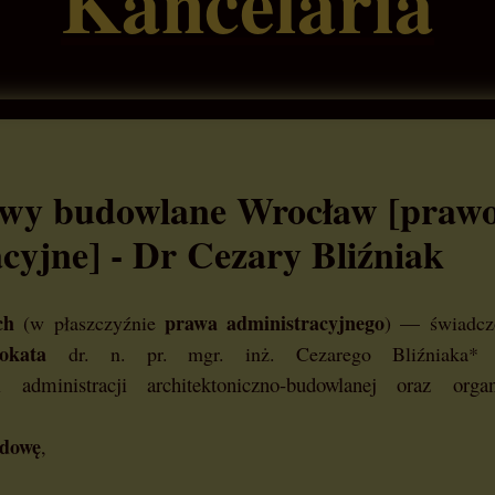
Kancelaria
wy budowlane Wrocław [praw
cyjne] - Dr Cezary Bliźniak
ch
prawa administracyjnego
(w płaszczyźnie
) — świadcz
okata
dr. n. pr. mgr. inż. Cezarego Bliźniaka*
 administracji architektoniczno-budowlanej oraz org
udowę
,