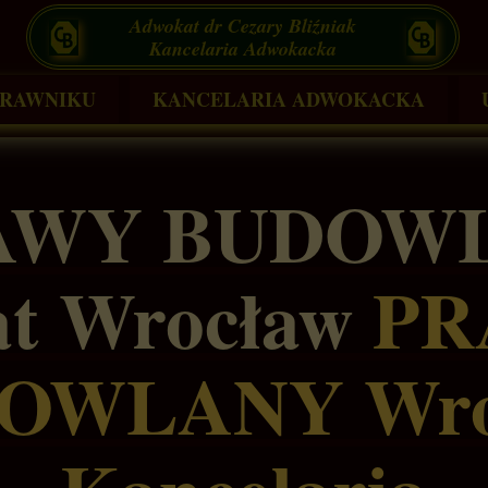
Adwokat dr Cezary Bliźniak
Kancelaria Adwokacka
PRAWNIKU
KANCELARIA ADWOKACKA
Kancelaria Prawa Budowlanego i Nieru
AWY BUDOW
Kancelaria Prawa Administracyjnego
Kancelaria Prawa Cywilnego i Rodzinn
t Wrocław
PR
Kancelaria Prawa Karnego
OWLANY Wro