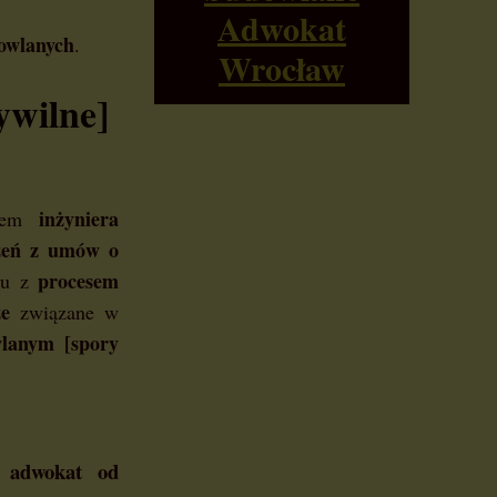
Adwokat
owlanych
.
Wrocław
ywilne]
inżyniera
zem
zeń z umów o
procesem
ku z
ze
związane w
lanym [spory
, adwokat od