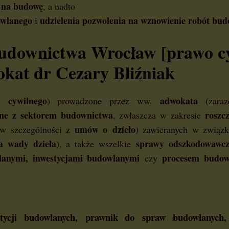
u na budowę
, a nadto
owlanego
udzielenia
pozwolenia na wznowienie robót bud
i
udownictwa Wrocław [prawo c
kat dr Cezary Bliźniak
 cywilnego
adwokata
) prowadzone przez ww.
(zara
ne z sektorem budownictwa
roszc
, zwłaszcza w zakresie
umów o dzieło
(w szczególności z
) zawieranych w związ
a wady dzieła
sprawy odszkodowawc
), a także wszelkie
lanymi, inwestycjami budowlanymi
procesem budow
czy
stycji budowlanych,
prawnik do spraw budowlanych