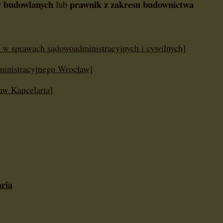
w budowlanych
prawnik z zakresu budownictwa
lub
sprawach sądowoadministracyjnych i cywilnych]
nistracyjnego Wrocław]
w Kancelaria]
ria