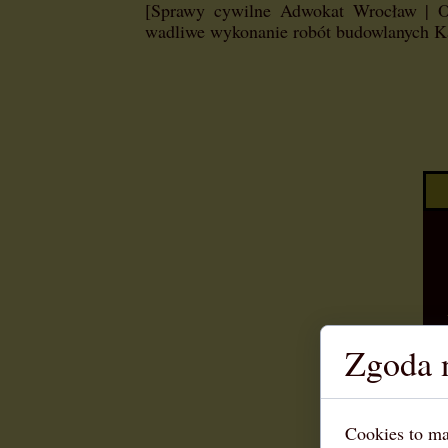
[Sprawy cywilne Adwokat Wrocław | 
wadliwe wykonanie robót budowlanych K
Zgoda n
Cookies to ma