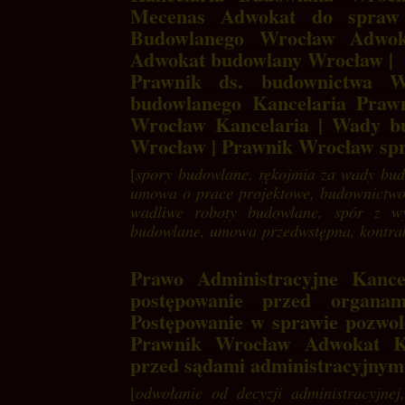
Mecenas Adwokat do spraw 
Budowlanego Wrocław Adwok
Adwokat budowlany Wrocław |
Prawnik ds. budownictwa W
budowlanego Kancelaria Praw
Wrocław Kancelaria | Wady b
Wrocław | Prawnik Wrocław sp
[
spory budowlane, rękojmia za wady bud
umowa o prace projektowe, budownictwo
wadliwe roboty budowlane, spór z w
budowlane, umowa przedwstępna, kontra
Prawo Administracyjne Kanc
postępowanie przed organ
Postępowanie w sprawie pozwo
Prawnik Wrocław Adwokat Ka
przed sądami administracyjny
[
odwołanie od decyzji administracyjne