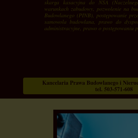
skarga kasacyjna do NSA (Naczelneg
warunkach zabudowy, pozwolenie na bu
Budowlanego (PINB), postępowanie prz
samowola budowlana,
prawo do dyspo
administracyjne, prawo o postępowaniu 
Kancelaria Prawa Budowlanego i Nier
tel. 503-571-608