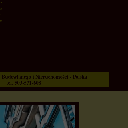
o
u
,
e
 Budowlanego i Nieruchomości - Polska
tel. 503-571-608