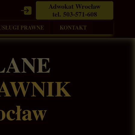
Adwokat Wrocław
tel. 503-571-608
USŁUGI PRAWNE
KONTAKT
chomości
Sprawy karne
Wrocław
LANE
Sprawy cywilne
ego
Sprawy administracyjne
AWNIK
Sprawy budowlane
Prawo nieruchomości
cław
Sprawy rodzinne
Prawo gospodarcze
Sprawy sądowe