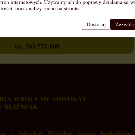
stron internetowych. Używamy ich do poprawy działania serw
 treści, oraz analizy ruchu na stronie.
RIA ADWOKACKA WROCŁAW
Dostosuj
Zezwól n
WROCŁAW PRAWNIK BUDOWLANY
tel. 503-571-608
ARIA WROCŁAW ADWOKAT
Y BLIŹNIAK
ław | Adwokat Wrocław prawo budowlane 