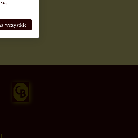
isu,
a wszystkie
|