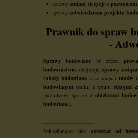
zmiany decyzji o pozwoleni
sprawy
zatwierdzenia projektu bud
sprawy
Prawnik do spraw b
- Adwo
Sprawy budowlane
prawa
(w sferze
budownictwa
sprawy związa
) obejmują
roboty budowlane
umów
oraz innych
budowlanym
rękojmi z
(m.in. z tytułu
z obiektami budow
jakikolwiek sposób
budowlane].
__________________
adwokat
od
inwe
*określanego jako