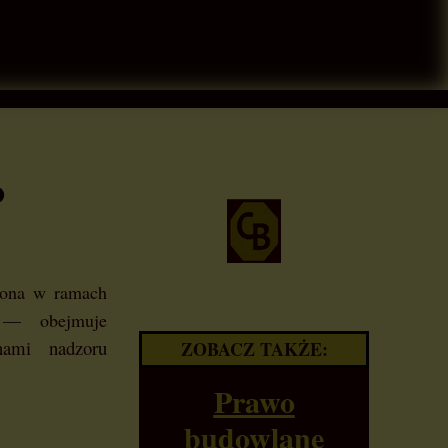
Umowy
Odszkodowania
Rozwody
Podział majątku
o
Dochodzenie / Śledztwo
ona w ramach
 — obejmuje
anami nadzoru
ZOBACZ TAKŻE:
Prawo
budowlane