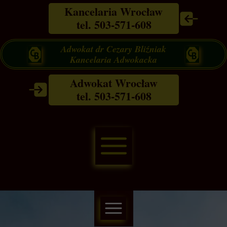
Kancelaria Wrocław
tel. 503-571-608
Adwokat dr Cezary Bliźniak
Kancelaria Adwokacka
Adwokat Wrocław
tel. 503-571-608