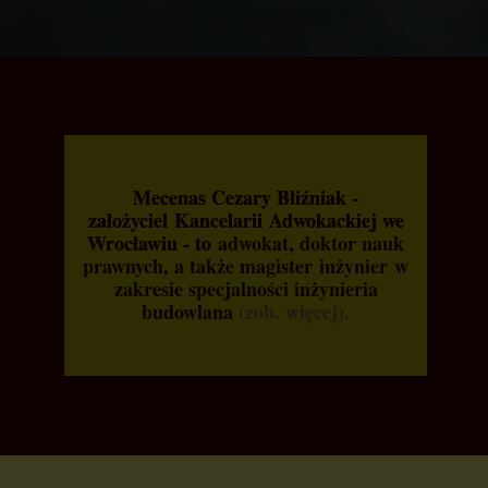
Mecenas Cezary Bliźniak -
założyciel Kancelarii Adwokackiej we
Wrocławiu - to
adwokat, doktor nauk
prawnych, a także magister
inżynier w
zakresie specjalności inżynieria
budowlana
(zob. więcej).