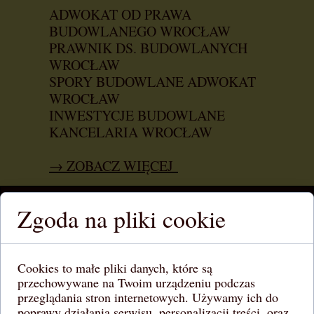
ADWOKAT OD PRAWA
BUDOWLANEGO WROCŁAW
PRAWNIK DS. BUDOWLANYCH
WROCŁAW
SPORY BUDOWLANE ADWOKAT
WROCŁAW
INWESTYCJE BUDOWLANE
KANCELARIA WROCŁAW
→ ZOBACZ WIĘCEJ
Zgoda na pliki cookie
Cookies to małe pliki danych, które są
przechowywane na Twoim urządzeniu podczas
przeglądania stron internetowych. Używamy ich do
poprawy działania serwisu, personalizacji treści, oraz